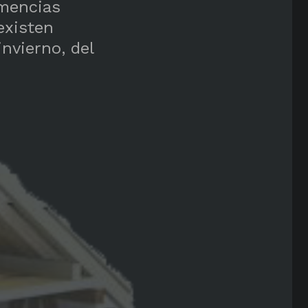
emencias
existen
nvierno, del