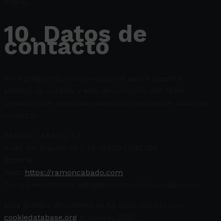
datos).
10. Datos de
contacto
Para preguntas y/o comentarios sobre nuestra
política de cookies y esta declaración, por favor,
contacta con nosotros usando los siguientes datos de
contacto:
RAMÓN CABADO, S.L
Avda. de Toques 30 y 15, 15800 | MELIDE
España
Web:
https://ramoncabado.com
Correo electrónico:
info@
ex.com
ramoncabado.com
Esta política de cookies se ha sincronizado con
cookiedatabase.org
el abril 9, 2026.