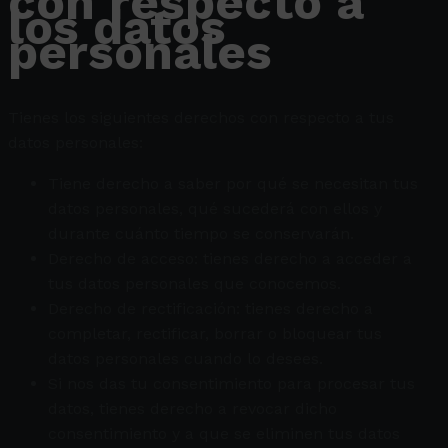
con respecto a
los datos
personales
Tienes los siguientes derechos con respecto a tus
datos personales:
Tiene derecho a saber por qué se necesitan tus
datos personales, qué sucederá con ellos y
durante cuánto tiempo se conservarán.
Derecho de acceso: tienes derecho a acceder a
tus datos personales que conocemos.
Derecho de rectificación: tienes derecho a
completar, rectificar, borrar o bloquear tus
datos personales cuando lo desees.
Si nos das tu consentimiento para procesar tus
datos, tienes derecho a revocar dicho
consentimiento y a que se eliminen tus datos