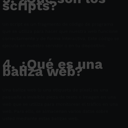
scripts?
Un script es un fragmento de código de programa
que se utiliza para hacer que nuestra web funcione
correctamente y de forma interactiva. Este código se
ejecuta en nuestro servidor o en tu dispositivo.
4. ¿Qué es una
baliza web?
Una baliza web (o una etiqueta de píxel) es una
pequeña e invisible pieza de texto o imagen en una
web que se utiliza para monitorear el tráfico en una
web. Para ello, se almacenan varios datos sobre
usted mediante estas balizas web.