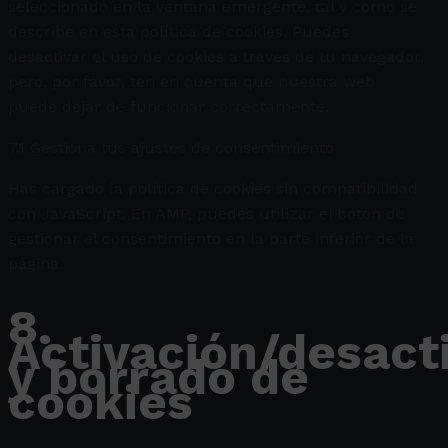
seleccionado en la ventana emergente, tal y como se
describe en esta política de cookies. Puedes
desactivar el uso de cookies a través de tu navegador,
pero, por favor, ten en cuenta que nuestra web
puede dejar de funcionar correctamente.
7.1 Gestiona tus ajustes de consentimiento
Has cargado la política de cookies sin compatibilidad
con JavaScript. En AMP, puedes utilizar el botón de
gestionar el consentimiento en la parte inferior de la
página.
8.
Activación/desact
y borrado de
cookies