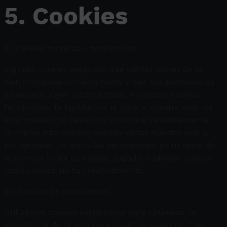
5. Cookies
5.1 Cookies técnicas o funcionales
Algunas cookies aseguran que ciertas partes de la
web funcionen correctamente y que tus preferencias
de usuario sigan recordándose. Al colocar cookies
funcionales, te facilitamos la visita a nuestra web. De
esta manera, no necesitas introducir repetidamente
la misma información cuando visitas nuestra web y,
por ejemplo, los artículos permanecen en tu cesta de
la compra hasta que hayas pagado. Podemos colocar
estas cookies sin tu consentimiento.
5.2 Cookies de estadísticas
Utilizamos cookies estadísticas para optimizar la
experiencia de la web para nuestros usuarios. Con