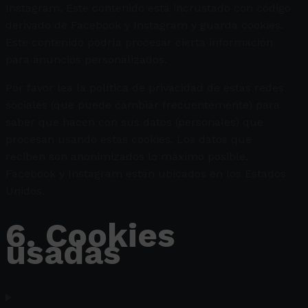
Instagram. Este contenido está incrustado con código
derivado de Facebook y Instagram y guarda cookies.
Este contenido podría procesar cierta información
para anuncios personalizados.
Por favor lea la política de privacidad de estas redes
sociales (que puede cambiar frecuentemente) para
saber que hacen con sus datos (personales) que
procesan usando estas cookies. Los datos que
reciben son anonimizados lo máximo posible.
Facebook y Instagram están ubicados en los Estados
Unidos.
6. Cookies
usadas