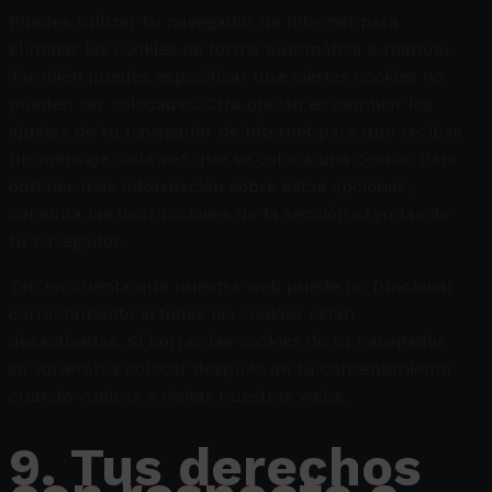
Puedes utilizar tu navegador de Internet para
eliminar las cookies de forma automática o manual.
También puedes especificar que ciertas cookies no
pueden ser colocadas. Otra opción es cambiar los
ajustes de tu navegador de Internet para que recibas
un mensaje cada vez que se coloca una cookie. Para
obtener más información sobre estas opciones,
consulta las instrucciones de la sección «Ayuda» de
tu navegador.
Ten en cuenta que nuestra web puede no funcionar
correctamente si todas las cookies están
desactivadas. Si borras las cookies de tu navegador,
se volverán a colocar después de tu consentimiento
cuando vuelvas a visitar nuestras webs.
9. Tus derechos